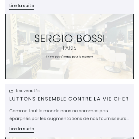
Lire la suite
Nouveautés

LUTTONS ENSEMBLE CONTRE LA VIE CHER
UNE QUESTIO
Comme tout le monde nous ne sommes pas
épargnés par les augmentations de nos fournisseurs.
Cependant afin de na pas vous impacter nous avons
03 86 36 09 
Lire la suite
Accueil
pris la décision de ne pas ré-augmenter les tarifs de