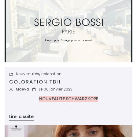
 prestations
nos prestations
Nos tarifs
lerie photos
RESTEZ INFO
tus & Promos
INSCRIPTION NEW
Avis
Contact
Nouveautés
/ coloration

REJOIGNEZ-NOU
COLORATION TBH
Maëva
Le 06 janvier 2023


NOUVEAUTE SCHWARZKOPF
Coloration TBH True Beautiful Honest
Lire la suite
" mes cheveux en mieux ".