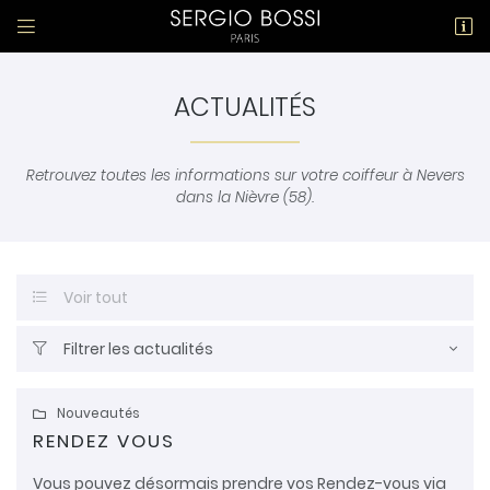


18 rue François Mitterrand
58000 Nevers
03 86 36 09 37
ACTUALITÉS
Retrouvez toutes les informations sur votre coiffeur à Nevers
dans la Nièvre (58).
Voir tout

Adresse email de réception

Filtrer les actualités

En cochant cette case, vous consentez à recevoir nos propositions
commerciales à l'adresse email indiqué ci-dessus. Vous pouvez vous
désinscrire à tout moment en utilisant
le formulaire de désinscription
.
Nouveautés

RENDEZ VOUS
INSCRIPTION
Vous pouvez désormais prendre vos Rendez-vous via