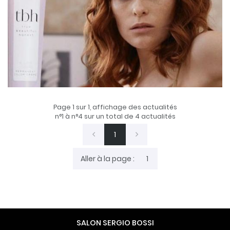
Une coloration multidimensionnelle qui rehausse les
contrastes naturels des cheveux
Formules véganes*
jusqu'à 93% d'ingrédients d'origine naturelle**
jusqu'à 50% d'ammoniaque en moins ***
*sans ingrédients d'origine animale.
**incluant de l'eau.
Page 1 sur 1,
affichage des actualités
n°1 à n°4 sur un total de 4
actualités
***par rapport a une coloration permanente standard.
1
Aller à la page :
SALON SERGIO BOSSI